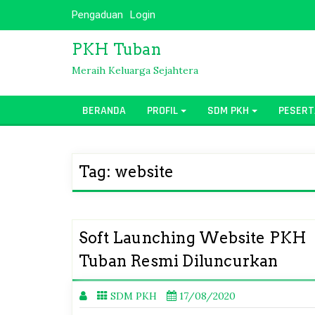
Skip
Pengaduan
Login
to
content
PKH Tuban
Meraih Keluarga Sejahtera
BERANDA
PROFIL
SDM PKH
PESERT
Tag:
website
Soft Launching Website PKH
Tuban Resmi Diluncurkan
SDM PKH
17/08/2020