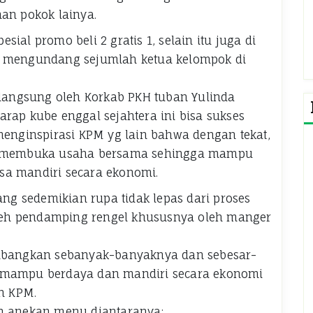
han pokok lainya.
ial promo beli 2 gratis 1, selain itu juga di
n mengundang sejumlah ketua kelompok di
n langsung oleh Korkab PKH tuban Yulinda
rap kube enggal sejahtera ini bisa sukses
nginspirasi KPM yg lain bahwa dengan tekat,
sa membuka usaha bersama sehingga mampu
sa mandiri secara ekonomi.
g sedemikian rupa tidak lepas dari proses
eh pendamping rengel khususnya oleh manger
embangkan sebanyak-banyaknya dan sebesar-
H mampu berdaya dan mandiri secara ekonomi
n KPM.
an anekan menu diantaranya: