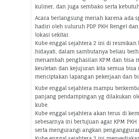
kuliner, dan juga sembako serta kebutu
Acara berlangsung meriah karena ada spes
hadiri oleh suluruh PDP PKH Rengel da
lokasi sekitar.
Kube enggal sejahtera 2 ini di resmika
hidayati, dalam sambutanya beliau berha
menambah penghasilan KPM dan bisa me
keuletan dan kejujuran kita semua bi
menciptakan lapangan pekerjaan dan bi
Kube enggal sejahtera mampu berkemban
panjang pendampingan yg dilakukan ol
kube.
Kube enggal sejahtera akan terus di k
sebesarnya ini bertujuan agar KPM PK
serta mengurangi angkan penganggura
Kube enggal sejahtera 2 ini menyediak