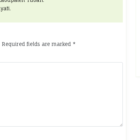
 Kabupaten Tuban.
yati.
.
Required fields are marked
*