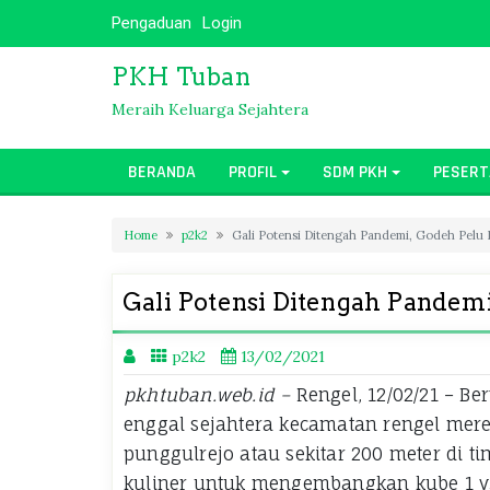
Skip
Pengaduan
Login
to
content
PKH Tuban
Meraih Keluarga Sejahtera
BERANDA
PROFIL
SDM PKH
PESERT
Home
p2k2
Gali Potensi Ditengah Pandemi, Godeh Pel
Gali Potensi Ditengah Pande
p2k2
13/02/2021
pkhtuban.web.id –
Rengel, 12/02/21 – B
enggal sejahtera kecamatan rengel mer
punggulrejo atau sekitar 200 meter di t
kuliner untuk mengembangkan kube 1 