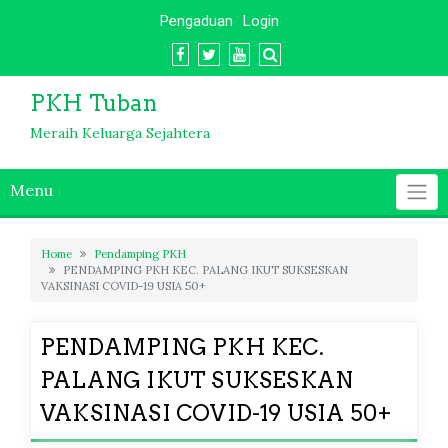
Skip
Pengaduan
Login
to
content
PKH Tuban
Meraih Keluarga Sejahtera
Menu
Home
Pendamping PKH
PENDAMPING PKH KEC. PALANG IKUT SUKSESKAN
VAKSINASI COVID-19 USIA 50+
PENDAMPING PKH KEC.
PALANG IKUT SUKSESKAN
VAKSINASI COVID-19 USIA 50+