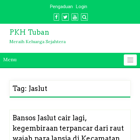
Skip
Pengaduan
Login
to
content
PKH Tuban
Meraih Keluarga Sejahtera
Menu
Tag:
Jaslut
Bansos Jaslut cair lagi,
kegembiraan terpancar dari raut
wajah para lansia di Kecamatan